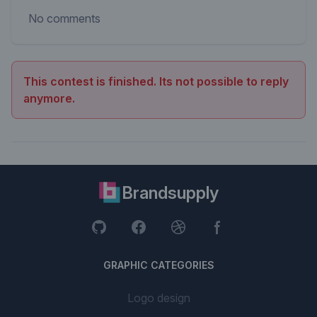
No comments
This contest is finished. Its not possible to reply
anymore.
Brandsupply
GRAPHIC CATEGORIES
Logo design