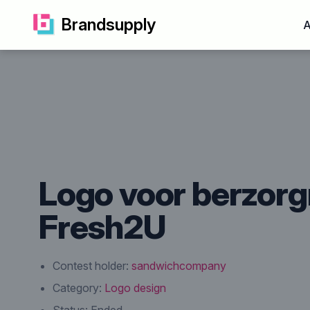
Brandsupply
A
Logo voor berzorg
Fresh2U
Contest holder:
sandwichcompany
Category:
Logo design