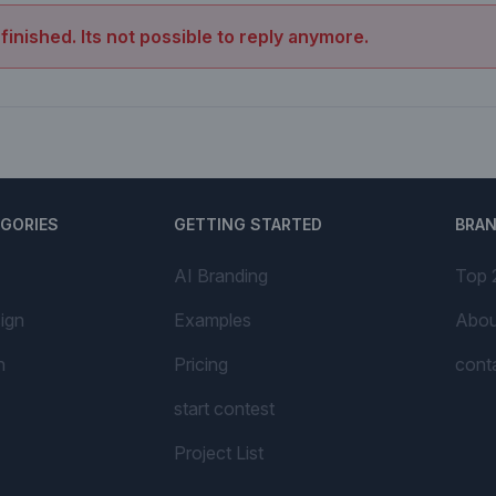
 finished. Its not possible to reply anymore.
EGORIES
GETTING STARTED
BRA
AI Branding
Top 
ign
Examples
Abou
n
Pricing
cont
start contest
Project List