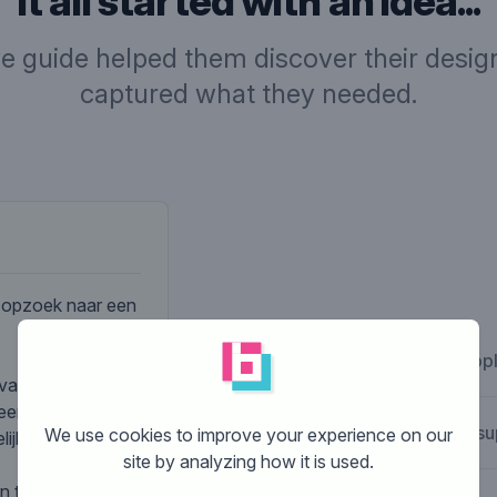
It all started with an idea...
ve guide helped them discover their design
captured what they needed.
Company desc
j opzoek naar een
What is Brandsupp
 van het
eer klein worden
How does Brandsu
We use cookies to improve your experience on our
ijk zichtbaar zijn
site by analyzing how it is used.
n te worden in