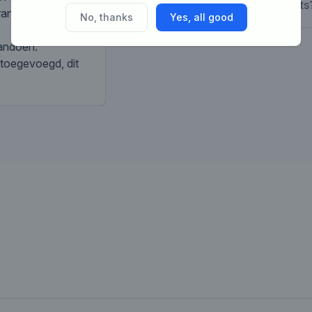
What are the costs
ant er direct
No, thanks
Yes, all good
aandoen.
 toegevoegd, dit