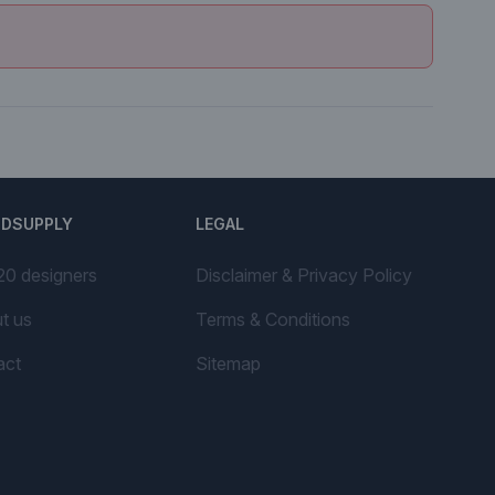
NDSUPPLY
LEGAL
20 designers
Disclaimer & Privacy Policy
t us
Terms & Conditions
act
Sitemap