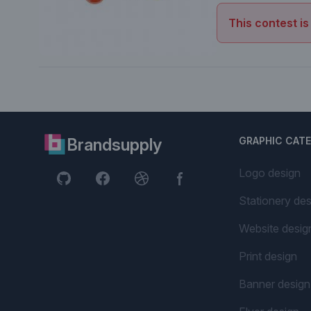
This contest is
Brandsupply
GRAPHIC CAT
Logo design
Stationery des
Website desig
Print design
Banner design