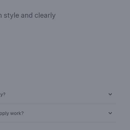
 style and clearly
ription
Targe
ly?
pply work?