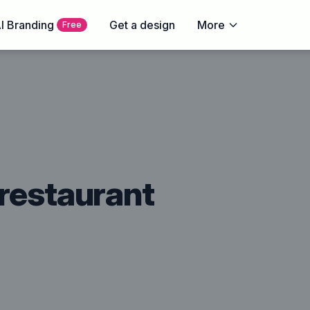
I Branding
Get a design
More
Free
restaurant