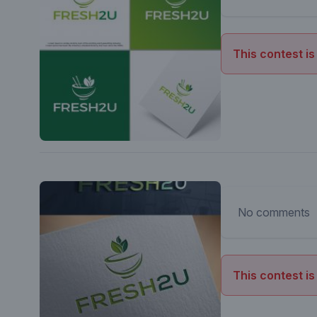
This contest is
No comments
This contest is