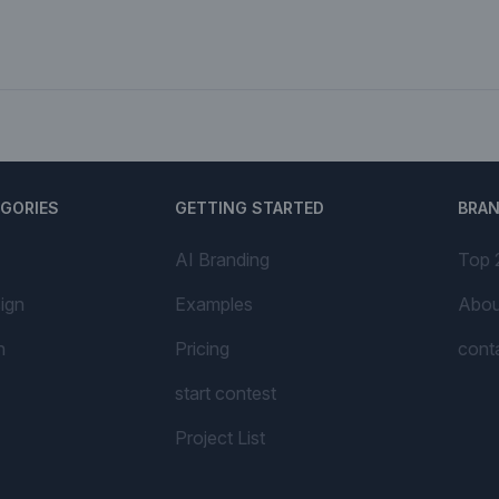
EGORIES
GETTING STARTED
BRA
AI Branding
Top 
ign
Examples
Abou
n
Pricing
cont
start contest
Project List