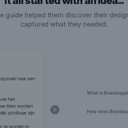
It all started with an idea...
ve guide helped them discover their design
captured what they needed.
Company desc
j opzoek naar een
What is Brandsupp
 van het
eer klein worden
How does Brandsu
ijk zichtbaar zijn
n te worden in