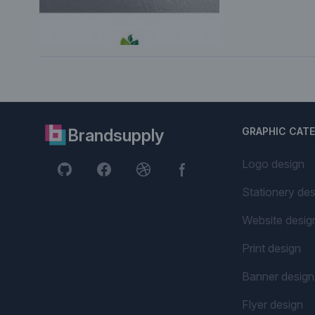
Brandsupply
GRAPHIC CAT
Logo design
Stationery des
Website desig
Print design
Banner design
Flyer design