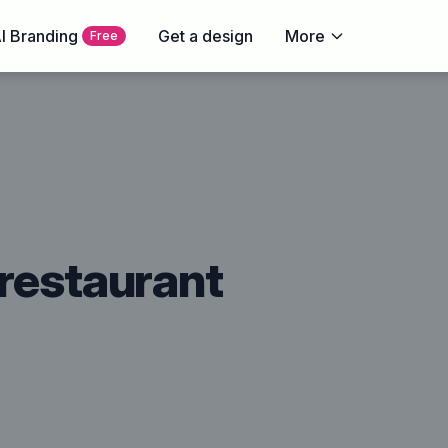
I Branding
Get a design
More
Free
restaurant