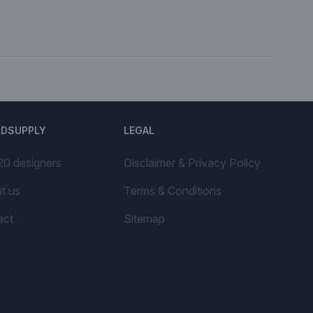
NDSUPPLY
LEGAL
20 designers
Disclaimer & Privacy Policy
t us
Terms & Conditions
act
Sitemap