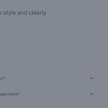
 style and clearly
ription
Targe
ly?
pply work?