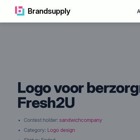
Brandsupply
A
Logo voor berzorg
Fresh2U
Contest holder:
sandwichcompany
Category:
Logo design