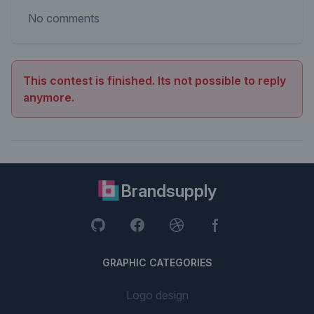
No comments
This contest is finished. Its not possible to reply
anymore.
Brandsupply
GRAPHIC CATEGORIES
Logo design